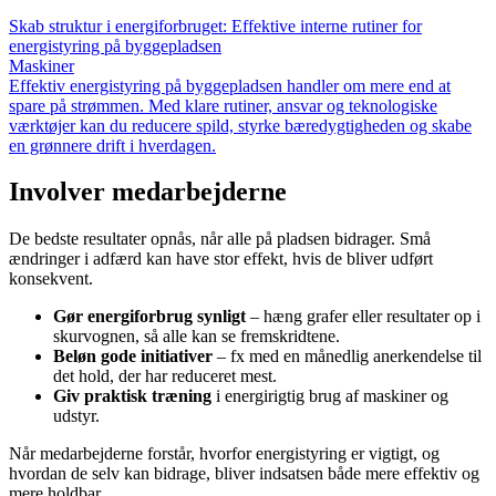
Skab struktur i energiforbruget: Effektive interne rutiner for
energistyring på byggepladsen
Maskiner
Effektiv energistyring på byggepladsen handler om mere end at
spare på strømmen. Med klare rutiner, ansvar og teknologiske
værktøjer kan du reducere spild, styrke bæredygtigheden og skabe
en grønnere drift i hverdagen.
Involver medarbejderne
De bedste resultater opnås, når alle på pladsen bidrager. Små
ændringer i adfærd kan have stor effekt, hvis de bliver udført
konsekvent.
Gør energiforbrug synligt
– hæng grafer eller resultater op i
skurvognen, så alle kan se fremskridtene.
Beløn gode initiativer
– fx med en månedlig anerkendelse til
det hold, der har reduceret mest.
Giv praktisk træning
i energirigtig brug af maskiner og
udstyr.
Når medarbejderne forstår, hvorfor energistyring er vigtigt, og
hvordan de selv kan bidrage, bliver indsatsen både mere effektiv og
mere holdbar.