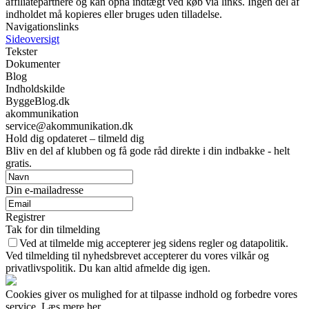
affiliatepartnere og kan opnå indtægt ved køb via links. Ingen del af
indholdet må kopieres eller bruges uden tilladelse.
Navigationslinks
Sideoversigt
Tekster
Dokumenter
Blog
Indholdskilde
ByggeBlog.dk
akommunikation
service@akommunikation.dk
Hold dig opdateret – tilmeld dig
Bliv en del af klubben og få gode råd direkte i din indbakke - helt
gratis.
Din e-mailadresse
Registrer
Tak for din tilmelding
Ved at tilmelde mig accepterer jeg sidens regler og datapolitik.
Ved tilmelding til nyhedsbrevet accepterer du vores vilkår og
privatlivspolitik. Du kan altid afmelde dig igen.
Cookies giver os mulighed for at tilpasse indhold og forbedre vores
service. Læs mere her.