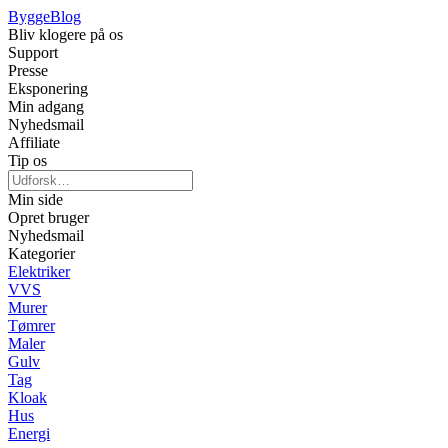
Bygge
Blog
Bliv klogere på os
Support
Presse
Eksponering
Min adgang
Nyhedsmail
Affiliate
Tip os
Min side
Opret bruger
Nyhedsmail
Kategorier
Elektriker
VVS
Murer
Tømrer
Maler
Gulv
Tag
Kloak
Hus
Energi