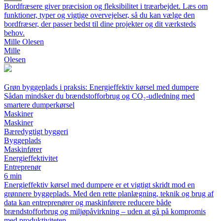
Bordfræsere giver præcision og fleksibilitet i træarbejdet. Læs om
funktioner, typer og vigtige overvejelser, så du kan vælge den
bordfræser, der passer bedst til dine projekter og dit værksteds
behov.
Mille Olesen
Mille
Olesen
Grøn byggeplads i praksis: Energieffektiv kørsel med dumpere
Sådan mindsker du brændstofforbrug og CO₂-udledning med
smartere dumperkørsel
Maskiner
Maskiner
Bæredygtigt byggeri
Byggeplads
Maskinfører
Energieffektivitet
Entreprenør
6 min
Energieffektiv kørsel med dumpere er et vigtigt skridt mod en
grønnere byggeplads. Med den rette planlægning, teknik og brug af
data kan entreprenører og maskinførere reducere både
brændstofforbrug og miljøpåvirkning – uden at gå på kompromis
med produktiviteten.