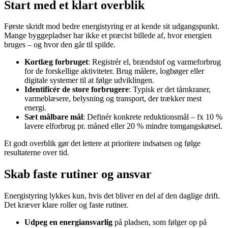
Start med et klart overblik
Første skridt mod bedre energistyring er at kende sit udgangspunkt.
Mange byggepladser har ikke et præcist billede af, hvor energien
bruges – og hvor den går til spilde.
Kortlæg forbruget
: Registrér el, brændstof og varmeforbrug
for de forskellige aktiviteter. Brug målere, logbøger eller
digitale systemer til at følge udviklingen.
Identificér de store forbrugere
: Typisk er det tårnkraner,
varmeblæsere, belysning og transport, der trækker mest
energi.
Sæt målbare mål
: Definér konkrete reduktionsmål – fx 10 %
lavere elforbrug pr. måned eller 20 % mindre tomgangskørsel.
Et godt overblik gør det lettere at prioritere indsatsen og følge
resultaterne over tid.
Skab faste rutiner og ansvar
Energistyring lykkes kun, hvis det bliver en del af den daglige drift.
Det kræver klare roller og faste rutiner.
Udpeg en energiansvarlig
på pladsen, som følger op på