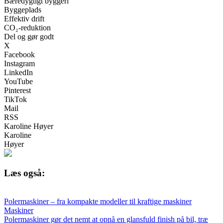
Bæredygtigt byggeri
Byggeplads
Effektiv drift
CO₂-reduktion
Del og gør godt
X
Facebook
Instagram
LinkedIn
YouTube
Pinterest
TikTok
Mail
RSS
Karoline Høyer
Karoline
Høyer
Læs også:
Polermaskiner – fra kompakte modeller til kraftige maskiner
Maskiner
Polermaskiner gør det nemt at opnå en glansfuld finish på bil, træ