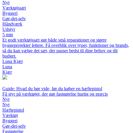
Nyt
Værktøjssæt
Byggeri
Gør-det-selv
Håndværk
Udstyr
5 min
Et godt værktøjssæt gør både små reparationer og større
byggeprojekter lettere. Få overblik over typer, funktioner og brands,
så du kan vælge det sæt, der passer bedst til dine behov og dit
budget.
Luna Kjær
Luna
Kjær
Guide: Hvad du bør vide, før du køber en hæftepistol
Få styr på værktøjet, der gør fastgørelse hurtig og præcis
Nyt
Nyt
Hæftepistol
Værktøj
Byggeri
Gør-det-selv
Fastgørelse