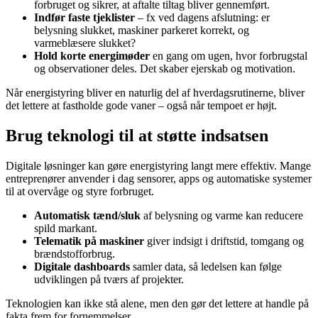
forbruget og sikrer, at aftalte tiltag bliver gennemført.
Indfør faste tjeklister
– fx ved dagens afslutning: er
belysning slukket, maskiner parkeret korrekt, og
varmeblæsere slukket?
Hold korte energimøder
en gang om ugen, hvor forbrugstal
og observationer deles. Det skaber ejerskab og motivation.
Når energistyring bliver en naturlig del af hverdagsrutinerne, bliver
det lettere at fastholde gode vaner – også når tempoet er højt.
Brug teknologi til at støtte indsatsen
Digitale løsninger kan gøre energistyring langt mere effektiv. Mange
entreprenører anvender i dag sensorer, apps og automatiske systemer
til at overvåge og styre forbruget.
Automatisk tænd/sluk
af belysning og varme kan reducere
spild markant.
Telematik på maskiner
giver indsigt i driftstid, tomgang og
brændstofforbrug.
Digitale dashboards
samler data, så ledelsen kan følge
udviklingen på tværs af projekter.
Teknologien kan ikke stå alene, men den gør det lettere at handle på
fakta frem for fornemmelser.