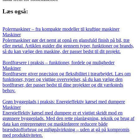
Læs også:
Polermaskiner – fra kompakte modeller til kraftige maskiner
Maskiner
Polermaskiner gør det nemt at opnå en glansfuld finish på bil, træ
eller metal. Artiklen guider dig gennem typer, funktioner og brands,
så du kan vælge den maskine, der passer bedst til dit projekt.
Bordfræsere i praksis – funktioner, fordele og muligheder
Maskiner
Bordfræsere giver præcision og fleksibilitet i træarbejdet. Læs om
funktioner, typer og vigtige overvejelser, så du kan vælge den
bordfræser, der passer bedst til dine projekter og dit værksteds
behov.
Grøn byggeplads i praksis: Energieffektiv kørsel med dumpere
Maskiner
Energieffektiv kørsel med dumpere er et vigtigt skridt mod en
grønnere byggeplads. Med den rette planlægning, teknik og brug af
data kan entreprenører og maskinførere reducere både
brændstofforbrug og miljøpåvirkning – uden at gå på kompromis
med produktiviteten.