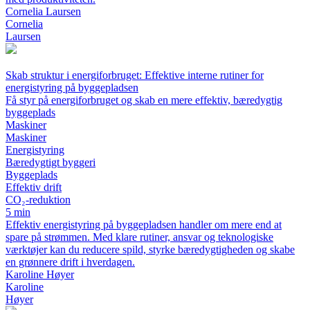
Cornelia Laursen
Cornelia
Laursen
Skab struktur i energiforbruget: Effektive interne rutiner for
energistyring på byggepladsen
Få styr på energiforbruget og skab en mere effektiv, bæredygtig
byggeplads
Maskiner
Maskiner
Energistyring
Bæredygtigt byggeri
Byggeplads
Effektiv drift
CO₂-reduktion
5 min
Effektiv energistyring på byggepladsen handler om mere end at
spare på strømmen. Med klare rutiner, ansvar og teknologiske
værktøjer kan du reducere spild, styrke bæredygtigheden og skabe
en grønnere drift i hverdagen.
Karoline Høyer
Karoline
Høyer