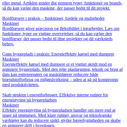
eller metal. Artiklen guider dig gennem typer, funktioner og brands,
så du kan vælge den maskine, der passer bedst til dit projekt.
Bordfræsere i praksis – funktioner, fordele og muligheder
Maskiner
Bordfræsere giver præcision og fleksibilitet i træarbejdet. Læs om
funktioner, typer og vigtige overvejelser, så du kan vælge den
bordfræser, der passer bedst til dine projekter og dit værksteds
behov.
Grøn byggeplads i praksis: Energieffektiv kørsel med dumpere
Maskiner
Energieffektiv kørsel med dumpere er et vigtigt skridt mod en
grønnere byggeplads. Med den rette planlægning, teknik og brug af
data kan entreprenører og maskinførere reducere både
brændstofforbrug og miljøpåvirkning – uden at gå på kompromis
med produktiviteten.
Skab struktur i energiforbruget: Effektive interne rutiner for
energistyring på byggepladsen
Maskiner
Effektiv energistyring på byggepladsen handler om mere end at
spare på strømmen. Med klare rutiner, ansvar og teknologiske
værktøjer kan du reducere spild, styrke bæredygtigheden og skabe
en grønnere drift i hverdagen.