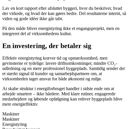
Lav en kort rapport efter afsluttet byggeri, hvor du beskriver, hvad
der virkede, og hvad der kan gøres bedre. Del resultaterne internt, så
viden og gode idéer ikke går tabt.
På den måde bliver energistyring ikke et engangsprojekt, men en
integreret del af virksomhedens kultur.
En investering, der betaler sig
Effektiv energistyring kræver tid og opmærksomhed, men
gevinsterne er tydelige: lavere driftsomkostninger, mindre CO₂-
udledning og en mere professionel byggeplads. Samtidig sender det
et stærkt signal til kunder og samarbejdspartnere om, at
virksomheden tager ansvar for både økonomi og miljø.
At skabe struktur i energiforbruget handler i sidste ende om at
arbejde smartere – ikke hårdere. Med klare rutiner, engagerede
medarbejdere og løbende opfølgning kan enhver byggeplads blive
mere energieffektiv.
Maskiner
Maskiner
Energistyring