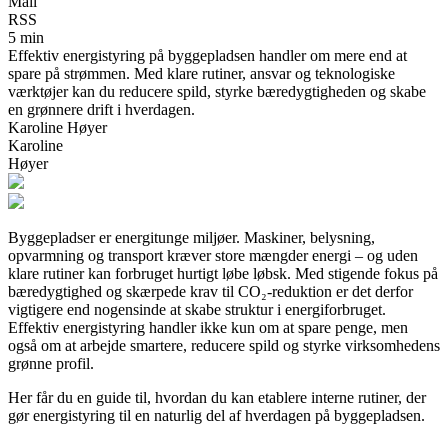
Mail
RSS
5 min
Effektiv energistyring på byggepladsen handler om mere end at
spare på strømmen. Med klare rutiner, ansvar og teknologiske
værktøjer kan du reducere spild, styrke bæredygtigheden og skabe
en grønnere drift i hverdagen.
Karoline Høyer
Karoline
Høyer
Byggepladser er energitunge miljøer. Maskiner, belysning,
opvarmning og transport kræver store mængder energi – og uden
klare rutiner kan forbruget hurtigt løbe løbsk. Med stigende fokus på
bæredygtighed og skærpede krav til CO₂-reduktion er det derfor
vigtigere end nogensinde at skabe struktur i energiforbruget.
Effektiv energistyring handler ikke kun om at spare penge, men
også om at arbejde smartere, reducere spild og styrke virksomhedens
grønne profil.
Her får du en guide til, hvordan du kan etablere interne rutiner, der
gør energistyring til en naturlig del af hverdagen på byggepladsen.