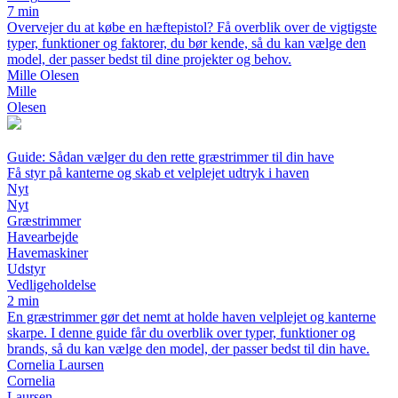
7 min
Overvejer du at købe en hæftepistol? Få overblik over de vigtigste
typer, funktioner og faktorer, du bør kende, så du kan vælge den
model, der passer bedst til dine projekter og behov.
Mille Olesen
Mille
Olesen
Guide: Sådan vælger du den rette græstrimmer til din have
Få styr på kanterne og skab et velplejet udtryk i haven
Nyt
Nyt
Græstrimmer
Havearbejde
Havemaskiner
Udstyr
Vedligeholdelse
2 min
En græstrimmer gør det nemt at holde haven velplejet og kanterne
skarpe. I denne guide får du overblik over typer, funktioner og
brands, så du kan vælge den model, der passer bedst til din have.
Cornelia Laursen
Cornelia
Laursen