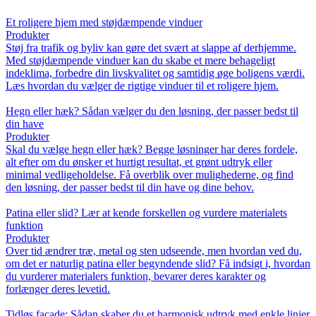
Et roligere hjem med støjdæmpende vinduer
Produkter
Støj fra trafik og byliv kan gøre det svært at slappe af derhjemme.
Med støjdæmpende vinduer kan du skabe et mere behageligt
indeklima, forbedre din livskvalitet og samtidig øge boligens værdi.
Læs hvordan du vælger de rigtige vinduer til et roligere hjem.
Hegn eller hæk? Sådan vælger du den løsning, der passer bedst til
din have
Produkter
Skal du vælge hegn eller hæk? Begge løsninger har deres fordele,
alt efter om du ønsker et hurtigt resultat, et grønt udtryk eller
minimal vedligeholdelse. Få overblik over mulighederne, og find
den løsning, der passer bedst til din have og dine behov.
Patina eller slid? Lær at kende forskellen og vurdere materialets
funktion
Produkter
Over tid ændrer træ, metal og sten udseende, men hvordan ved du,
om det er naturlig patina eller begyndende slid? Få indsigt i, hvordan
du vurderer materialers funktion, bevarer deres karakter og
forlænger deres levetid.
Tidløs facade: Sådan skaber du et harmonisk udtryk med enkle linjer