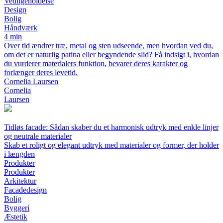
Vedligeholdelse
Design
Bolig
Håndværk
4 min
Over tid ændrer træ, metal og sten udseende, men hvordan ved du,
om det er naturlig patina eller begyndende slid? Få indsigt i, hvordan
du vurderer materialers funktion, bevarer deres karakter og
forlænger deres levetid.
Cornelia Laursen
Cornelia
Laursen
Tidløs facade: Sådan skaber du et harmonisk udtryk med enkle linjer
og neutrale materialer
Skab et roligt og elegant udtryk med materialer og former, der holder
i længden
Produkter
Produkter
Arkitektur
Facadedesign
Bolig
Byggeri
Æstetik