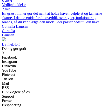
Udstyr
Vedligeholdelse
2 min
En græstrimmer gør det nemt at holde haven velplejet og kanterne
skarpe. I denne guide får du overblik over typer, funktioner og
brands, så du kan vælge den model, der passer bedst til din have.
Cornelia Laursen
Cornelia
Laursen
Bygge
Blog
Del og gør godt
X
Facebook
Instagram
LinkedIn
YouTube
Pinterest
TikTok
Mail
RSS
Bliv klogere på os
Support
Presse
Eksponering