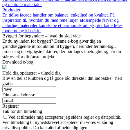
og neutrale materialer
Produkter
En tidløs facade handler om balance, enkelhed og kvalitet. Få
inspiration til, hvordan du med rene linjer, afdæmpede farver og
naturlige materialer kan skabe et harmonisk udtryk, der både føles
moderne og klassisk.
Byggeri for begyndere – hvad du skal vide
Er du ny inden for byggeri? Denne e-bog giver dig en
grundlæggende introduktion til byggeri, herunder terminologi,
proces og de vigtigste faktorer, der bør tages i betragtning, når du
står overfor dit første projekt.
Download e-bog
Hold dig opdateret – tilmeld dig
Bliv en del af klubben og få gode råd direkte i din indbakke - helt
gratis.
Din e-mailadresse
Registrer
Tak for din tilmelding
Ved at tilmelde mig accepterer jeg sidens regler og datapolitik.
Ved tilmelding til nyhedsbrevet accepterer du vores vilkår og
privatlivspolitik. Du kan altid afmelde dig igen.