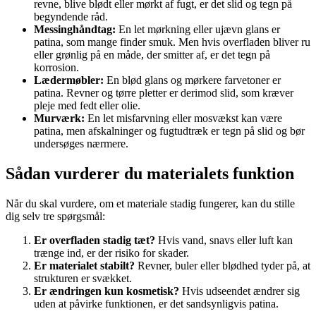
revne, blive blødt eller mørkt af fugt, er det slid og tegn på
begyndende råd.
Messinghåndtag:
En let mørkning eller ujævn glans er
patina, som mange finder smuk. Men hvis overfladen bliver ru
eller grønlig på en måde, der smitter af, er det tegn på
korrosion.
Lædermøbler:
En blød glans og mørkere farvetoner er
patina. Revner og tørre pletter er derimod slid, som kræver
pleje med fedt eller olie.
Murværk:
En let misfarvning eller mosvækst kan være
patina, men afskalninger og fugtudtræk er tegn på slid og bør
undersøges nærmere.
Sådan vurderer du materialets funktion
Når du skal vurdere, om et materiale stadig fungerer, kan du stille
dig selv tre spørgsmål:
Er overfladen stadig tæt?
Hvis vand, snavs eller luft kan
trænge ind, er der risiko for skader.
Er materialet stabilt?
Revner, buler eller blødhed tyder på, at
strukturen er svækket.
Er ændringen kun kosmetisk?
Hvis udseendet ændrer sig
uden at påvirke funktionen, er det sandsynligvis patina.