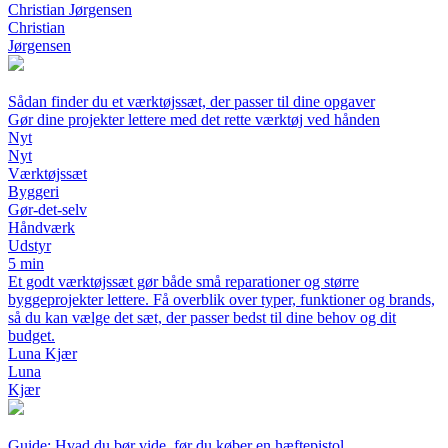
Christian Jørgensen
Christian
Jørgensen
Sådan finder du et værktøjssæt, der passer til dine opgaver
Gør dine projekter lettere med det rette værktøj ved hånden
Nyt
Nyt
Værktøjssæt
Byggeri
Gør-det-selv
Håndværk
Udstyr
5 min
Et godt værktøjssæt gør både små reparationer og større
byggeprojekter lettere. Få overblik over typer, funktioner og brands,
så du kan vælge det sæt, der passer bedst til dine behov og dit
budget.
Luna Kjær
Luna
Kjær
Guide: Hvad du bør vide, før du køber en hæftepistol