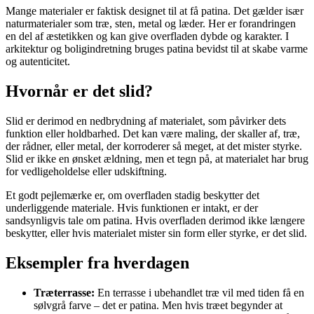
Mange materialer er faktisk designet til at få patina. Det gælder især
naturmaterialer som træ, sten, metal og læder. Her er forandringen
en del af æstetikken og kan give overfladen dybde og karakter. I
arkitektur og boligindretning bruges patina bevidst til at skabe varme
og autenticitet.
Hvornår er det slid?
Slid er derimod en nedbrydning af materialet, som påvirker dets
funktion eller holdbarhed. Det kan være maling, der skaller af, træ,
der rådner, eller metal, der korroderer så meget, at det mister styrke.
Slid er ikke en ønsket ældning, men et tegn på, at materialet har brug
for vedligeholdelse eller udskiftning.
Et godt pejlemærke er, om overfladen stadig beskytter det
underliggende materiale. Hvis funktionen er intakt, er der
sandsynligvis tale om patina. Hvis overfladen derimod ikke længere
beskytter, eller hvis materialet mister sin form eller styrke, er det slid.
Eksempler fra hverdagen
Træterrasse:
En terrasse i ubehandlet træ vil med tiden få en
sølvgrå farve – det er patina. Men hvis træet begynder at