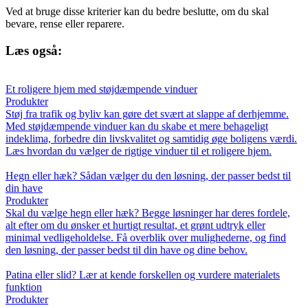
Ved at bruge disse kriterier kan du bedre beslutte, om du skal
bevare, rense eller reparere.
Læs også:
Et roligere hjem med støjdæmpende vinduer
Produkter
Støj fra trafik og byliv kan gøre det svært at slappe af derhjemme.
Med støjdæmpende vinduer kan du skabe et mere behageligt
indeklima, forbedre din livskvalitet og samtidig øge boligens værdi.
Læs hvordan du vælger de rigtige vinduer til et roligere hjem.
Hegn eller hæk? Sådan vælger du den løsning, der passer bedst til
din have
Produkter
Skal du vælge hegn eller hæk? Begge løsninger har deres fordele,
alt efter om du ønsker et hurtigt resultat, et grønt udtryk eller
minimal vedligeholdelse. Få overblik over mulighederne, og find
den løsning, der passer bedst til din have og dine behov.
Patina eller slid? Lær at kende forskellen og vurdere materialets
funktion
Produkter