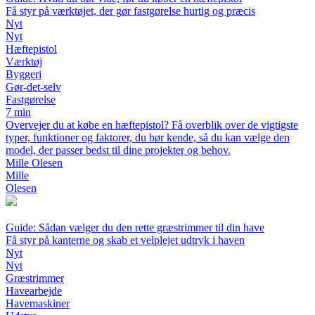
Få styr på værktøjet, der gør fastgørelse hurtig og præcis
Nyt
Nyt
Hæftepistol
Værktøj
Byggeri
Gør-det-selv
Fastgørelse
7 min
Overvejer du at købe en hæftepistol? Få overblik over de vigtigste
typer, funktioner og faktorer, du bør kende, så du kan vælge den
model, der passer bedst til dine projekter og behov.
Mille Olesen
Mille
Olesen
Guide: Sådan vælger du den rette græstrimmer til din have
Få styr på kanterne og skab et velplejet udtryk i haven
Nyt
Nyt
Græstrimmer
Havearbejde
Havemaskiner