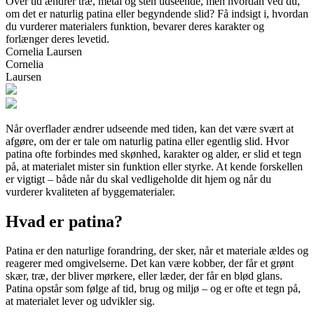
Over tid ændrer træ, metal og sten udseende, men hvordan ved du,
om det er naturlig patina eller begyndende slid? Få indsigt i, hvordan
du vurderer materialers funktion, bevarer deres karakter og
forlænger deres levetid.
Cornelia Laursen
Cornelia
Laursen
Når overflader ændrer udseende med tiden, kan det være svært at
afgøre, om der er tale om naturlig patina eller egentlig slid. Hvor
patina ofte forbindes med skønhed, karakter og alder, er slid et tegn
på, at materialet mister sin funktion eller styrke. At kende forskellen
er vigtigt – både når du skal vedligeholde dit hjem og når du
vurderer kvaliteten af byggematerialer.
Hvad er patina?
Patina er den naturlige forandring, der sker, når et materiale ældes og
reagerer med omgivelserne. Det kan være kobber, der får et grønt
skær, træ, der bliver mørkere, eller læder, der får en blød glans.
Patina opstår som følge af tid, brug og miljø – og er ofte et tegn på,
at materialet lever og udvikler sig.