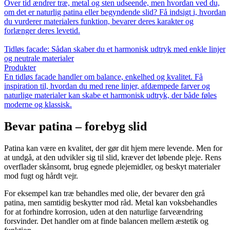
Over tid ændrer træ, metal og sten udseende, men hvordan ved du,
om det er naturlig patina eller begyndende slid? Få indsigt i, hvordan
du vurderer materialers funktion, bevarer deres karakter og
forlænger deres levetid.
Tidløs facade: Sådan skaber du et harmonisk udtryk med enkle linjer
og neutrale materialer
Produkter
En tidløs facade handler om balance, enkelhed og kvalitet. Få
inspiration til, hvordan du med rene linjer, afdæmpede farver og
naturlige materialer kan skabe et harmonisk udtryk, der både føles
moderne og klassisk.
Bevar patina – forebyg slid
Patina kan være en kvalitet, der gør dit hjem mere levende. Men for
at undgå, at den udvikler sig til slid, kræver det løbende pleje. Rens
overflader skånsomt, brug egnede plejemidler, og beskyt materialer
mod fugt og hårdt vejr.
For eksempel kan træ behandles med olie, der bevarer den grå
patina, men samtidig beskytter mod råd. Metal kan voksbehandles
for at forhindre korrosion, uden at den naturlige farveændring
forsvinder. Det handler om at finde balancen mellem æstetik og