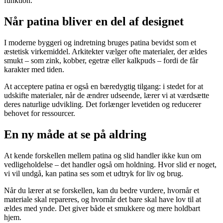
funktion.
Når patina bliver en del af designet
I moderne byggeri og indretning bruges patina bevidst som et
æstetisk virkemiddel. Arkitekter vælger ofte materialer, der ældes
smukt – som zink, kobber, egetræ eller kalkpuds – fordi de får
karakter med tiden.
At acceptere patina er også en bæredygtig tilgang: i stedet for at
udskifte materialer, når de ændrer udseende, lærer vi at værdsætte
deres naturlige udvikling. Det forlænger levetiden og reducerer
behovet for ressourcer.
En ny måde at se på aldring
At kende forskellen mellem patina og slid handler ikke kun om
vedligeholdelse – det handler også om holdning. Hvor slid er noget,
vi vil undgå, kan patina ses som et udtryk for liv og brug.
Når du lærer at se forskellen, kan du bedre vurdere, hvornår et
materiale skal repareres, og hvornår det bare skal have lov til at
ældes med ynde. Det giver både et smukkere og mere holdbart
hjem.