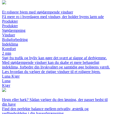
Et roligere hjem med støjdæmpende vinduer
Få mere ro i hverdagen med vinduer, der holder byens larm ude
Produkter
Produkter
Støjdæmpning
Vinduer
Boligforbedring
Indeklima
Komfort
2 min
Støj fra trafik og byliv kan gøre det svært at slappe af derhjemme.
Med støjdæmpende vinduer kan du skabe et mere behageligt
indeklima, forbedre din livskvalitet og samtidig øge boligens værdi.
Læs hvordan du vælger de rigtige vinduer til et roligere hjem.
Luna Kjær
Luna
Kjær
Hegn eller hæk? Sådan vælger du den løsning, der passer bedst til
din have
Find den perfekte balance mellem privatliv, æstetik og
vedligeholdelse i din haveafgrænsning