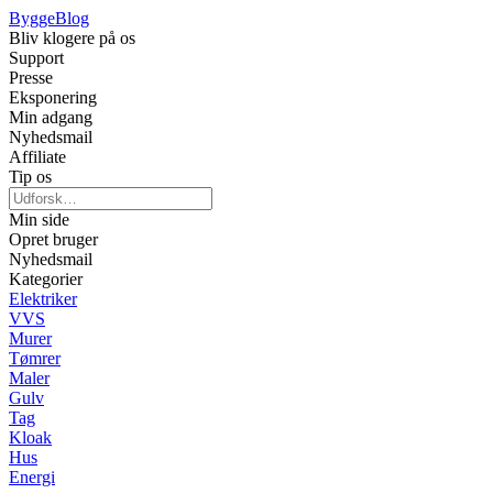
Bygge
Blog
Bliv klogere på os
Support
Presse
Eksponering
Min adgang
Nyhedsmail
Affiliate
Tip os
Min side
Opret bruger
Nyhedsmail
Kategorier
Elektriker
VVS
Murer
Tømrer
Maler
Gulv
Tag
Kloak
Hus
Energi