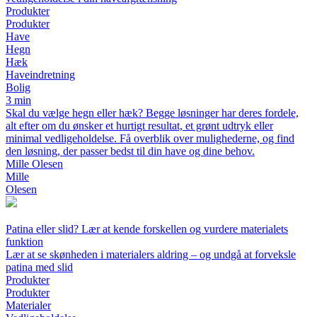
Produkter
Produkter
Have
Hegn
Hæk
Haveindretning
Bolig
3 min
Skal du vælge hegn eller hæk? Begge løsninger har deres fordele,
alt efter om du ønsker et hurtigt resultat, et grønt udtryk eller
minimal vedligeholdelse. Få overblik over mulighederne, og find
den løsning, der passer bedst til din have og dine behov.
Mille Olesen
Mille
Olesen
Patina eller slid? Lær at kende forskellen og vurdere materialets
funktion
Lær at se skønheden i materialers aldring – og undgå at forveksle
patina med slid
Produkter
Produkter
Materialer