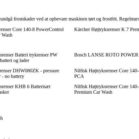
undgå frostskader ved at opbevare maskinen tørt og frostfrit. Regelmæss
srenser Core 140-8 PowerControl
Kärcher Højtryksrenser K 7 Pr
r Wash
enser Batteri trykrenser PW
Bosch LANSE ROTO POWER 
batteri og lader
srenser DHW080ZK - pressure
Nilfisk Højtryksrenser Core 140
 - no battery
PCA
srenser KHB 6 Batterisæt
Nilfisk Højtryksrenser Core 140
asker
Premium Car Wash
sh