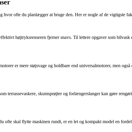
nser
g hvor ofte du planlægger at bruge den. Her er nogle af de vigtigste fakt
effektivt højtryksrenseren fjerner snavs. Til lettere opgaver som bilvask
motorer er mere støjsvage og holdbare end universalmotorer, men også d
som terrassevaskere, skumsprøjter og forlængerslanger kan gøre rengøri
 ofte skal flytte maskinen rundt, er en let og kompakt model en fordel.