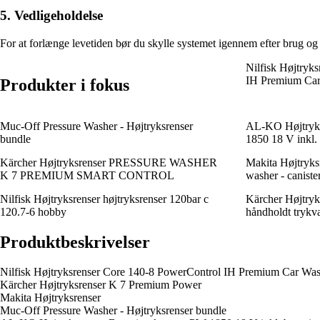
5. Vedligeholdelse
For at forlænge levetiden bør du skylle systemet igennem efter brug og 
Nilfisk Højtryk
IH Premium Ca
Produkter i fokus
Muc-Off Pressure Washer - Højtryksrenser
AL-KO Højtryksr
bundle
1850 18 V inkl. 
Kärcher Højtryksrenser PRESSURE WASHER
Makita Højtryk
K 7 PREMIUM SMART CONTROL
washer - canister
Nilfisk Højtryksrenser højtryksrenser 120bar c
Kärcher Højtryk
120.7-6 hobby
håndholdt trykv
Produktbeskrivelser
Nilfisk Højtryksrenser Core 140-8 PowerControl IH Premium Car Wa
Kärcher Højtryksrenser K 7 Premium Power
Makita Højtryksrenser
Muc-Off Pressure Washer - Højtryksrenser bundle