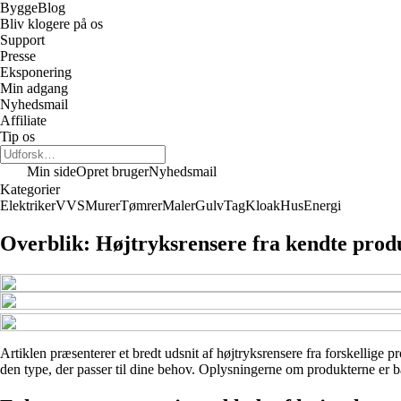
Bygge
Blog
Bliv klogere på os
Support
Presse
Eksponering
Min adgang
Nyhedsmail
Affiliate
Tip os
Min side
Opret bruger
Nyhedsmail
Kategorier
Elektriker
VVS
Murer
Tømrer
Maler
Gulv
Tag
Kloak
Hus
Energi
Overblik: Højtryksrensere fra kendte prod
Artiklen præsenterer et bredt udsnit af højtryksrensere fra forskellige p
den type, der passer til dine behov. Oplysningerne om produkterne er bas