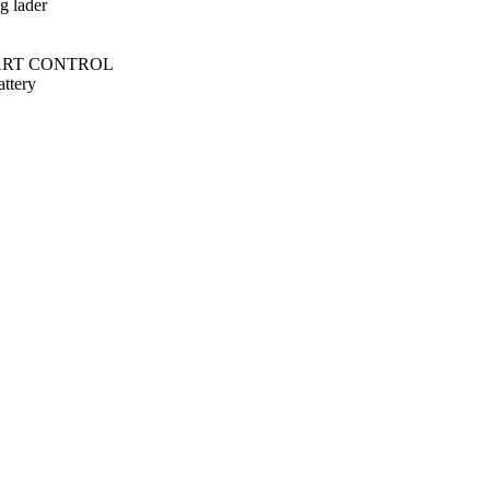
g lader
SMART CONTROL
ttery