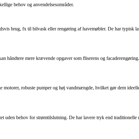
orskellige behov og anvendelsesområder.
edsvis brug, fx til bilvask eller rengøring af havemøbler. De har typisk
 kan håndtere mere krævende opgaver som fliserens og facaderengøring.
 motorer, robuste pumper og høj vandmængde, hvilket gør dem ideelle til
tet uden behov for strømtilslutning. De har lavere tryk end traditionelle