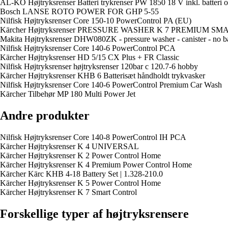
AL-KO Højtryksrenser Batteri trykrenser PW 1850 18 V inkl. batteri o
Bosch LANSE ROTO POWER FOR GHP 5-55
Nilfisk Højtryksrenser Core 150-10 PowerControl PA (EU)
Kärcher Højtryksrenser PRESSURE WASHER K 7 PREMIUM 
Makita Højtryksrenser DHW080ZK - pressure washer - canister - no ba
Nilfisk Højtryksrenser Core 140-6 PowerControl PCA
Kärcher Højtryksrenser HD 5/15 CX Plus + FR Classic
Nilfisk Højtryksrenser højtryksrenser 120bar c 120.7-6 hobby
Kärcher Højtryksrenser KHB 6 Batterisæt håndholdt trykvasker
Nilfisk Højtryksrenser Core 140-6 PowerControl Premium Car Wash
Kärcher Tilbehør MP 180 Multi Power Jet
Andre produkter
Nilfisk Højtryksrenser Core 140-8 PowerControl IH PCA
Kärcher Højtryksrenser K 4 UNIVERSAL
Kärcher Højtryksrenser K 2 Power Control Home
Kärcher Højtryksrenser K 4 Premium Power Control Home
Kärcher Kärc KHB 4-18 Battery Set | 1.328-210.0
Kärcher Højtryksrenser K 5 Power Control Home
Kärcher Højtryksrenser K 7 Smart Control
Forskellige typer af højtryksrensere