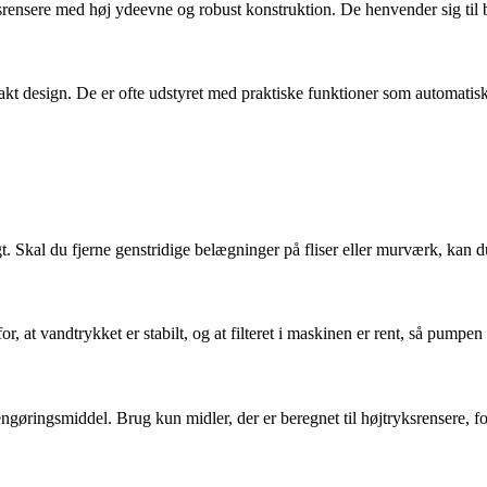
srensere med høj ydeevne og robust konstruktion. De henvender sig til 
t design. De er ofte udstyret med praktiske funktioner som automatisk s
t. Skal du fjerne genstridige belægninger på fliser eller murværk, kan
 for, at vandtrykket er stabilt, og at filteret i maskinen er rent, så pump
engøringsmiddel. Brug kun midler, der er beregnet til højtryksrensere, 