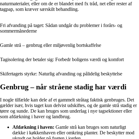
naturmaterialer, eller om de er blandet med fx tråd, net eller rester af
tagpap, som kræver særskilt behandling.
Fri afvanding på taget: Sådan undgår du problemer i forårs- og
sommermånederne
Gamle strå – genbrug eller miljøvenlig bortskaffelse
Tagisolering der betaler sig: Forbedr boligens værdi og komfort
Skifertagets styrke: Naturlig afvanding og pålidelig beskyttelse
Genbrug – når stråene stadig har værdi
I nogle tilfælde kan dele af et gammelt stråtag faktisk genbruges. Det
gælder især, hvis taget kun delvist udskiftes, og de gamle strå stadig er
tørre og sunde. De kan bruges som underlag i nye tagsektioner eller
som afdækning i haver og landbrug.
Afdækning i haven:
Gamle strå kan bruges som naturligt
dække i køkkenhaven eller omkring planter. De beskytter mod
ukrudt og holder på fugten i jorden.