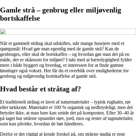
Gamle strå – genbrug eller miljøvenlig
bortskaffelse
Når et gammelt stråtag skal udskiftes, står mange husejere med et
spørgsmål: Hvad gør man egentlig med de gamle strå? Kan de
genbruges, eller skal de bortskaffes – og hvordan gør man det på en
måde, der er skånsom for miljøet? I takt med at bæredygtighed fylder
mere i både byggeri og hverdag, er interessen for at finde grønne
løsninger også vokset. Her får du et overblik over mulighederne for
genbrug og miljøvenlig bortskaffelse af gamle strå.
Hvad består et stråtag af?
Et traditionelt stråtag er lavet af naturmaterialer – typisk rughalm, rør
eller tækkerør. Materialet er 100 % organisk og nedbrydeligt, men det
betyder ikke, at man bare kan smide det på komposten. Efter 30–40 år
på taget har stråene opsamlet støv, jord, mos og rester af tagmaterialer,
som kan påvirke, hvordan de bør håndteres.
Derfor er det vigtigt at kende forskel på, om stråene stadig er rene