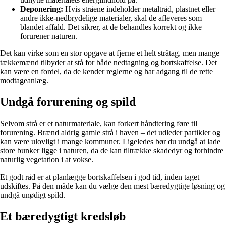
Deponering:
Hvis stråene indeholder metaltråd, plastnet eller
andre ikke-nedbrydelige materialer, skal de afleveres som
blandet affald. Det sikrer, at de behandles korrekt og ikke
forurener naturen.
Det kan virke som en stor opgave at fjerne et helt stråtag, men mange
tækkemænd tilbyder at stå for både nedtagning og bortskaffelse. Det
kan være en fordel, da de kender reglerne og har adgang til de rette
modtageanlæg.
Undgå forurening og spild
Selvom strå er et naturmateriale, kan forkert håndtering føre til
forurening. Brænd aldrig gamle strå i haven – det udleder partikler og
kan være ulovligt i mange kommuner. Ligeledes bør du undgå at lade
store bunker ligge i naturen, da de kan tiltrække skadedyr og forhindre
naturlig vegetation i at vokse.
Et godt råd er at planlægge bortskaffelsen i god tid, inden taget
udskiftes. På den måde kan du vælge den mest bæredygtige løsning og
undgå unødigt spild.
Et bæredygtigt kredsløb