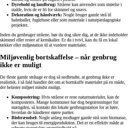
Dyrehold og landbrug:
Stråene kan anvendes som strøelse i
stalde, hvis de er fri for skimmel og snavs.
Dekoration og håndværk:
Nogle bruger gamle strå til
halmballer, fuglehuse eller som materiale i naturpædagogiske
projekter.
Inden du genbruger stråene, bør du dog sikre dig, at de ikke indeholder
skimmel eller rester af kemikalier. Er du i tvivl, kan du få en lokal
tækker eller miljøstation til at vurdere materialet.
Miljøvenlig bortskaffelse – når genbrug
ikke er muligt
De fleste gamle stråtage er dog så nedbrudte, at genbrug ikke er
realistisk. I så fald handler det om at bortskaffe materialet på en måde,
der belaster miljøet mindst muligt.
Kompostering:
Hvis stråene er rene naturmaterialer, kan de
komposteres. Mange kommuner har dog begrænsninger for
mængden, så kontakt din lokale genbrugsstation for at høre,
hvordan de håndterer større partier.
Biobrændsel:
Nogle anlæg modtager gamle strå som biomasse,
der kan bruges til energiproduktion. Det er en effektiv måde at
udnytte materialets energiindhold på.