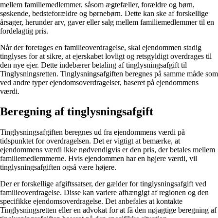
mellem familiemedlemmer, såsom ægtefæller, forældre og børn,
søskende, bedsteforældre og børnebørn. Dette kan ske af forskellige
årsager, herunder arv, gaver eller salg mellem familiemedlemmer til en
fordelagtig pris.
Når der foretages en familieoverdragelse, skal ejendommen stadig
tinglyses for at sikre, at ejerskabet lovligt og retsgyldigt overdrages til
den nye ejer. Dette indebærer betaling af tinglysningsafgift til
Tinglysningsretten. Tinglysningsafgiften beregnes på samme måde som
ved andre typer ejendomsoverdragelser, baseret på ejendommens
værdi.
Beregning af tinglysningsafgift
Tinglysningsafgiften beregnes ud fra ejendommens værdi på
tidspunktet for overdragelsen. Det er vigtigt at bemærke, at
ejendommens værdi ikke nødvendigvis er den pris, der betales mellem
familiemedlemmerne. Hvis ejendommen har en højere værdi, vil
tinglysningsafgiften også være højere.
Der er forskellige afgiftssatser, der gælder for tinglysningsafgift ved
familieoverdragelse. Disse kan variere afhængigt af regionen og den
specifikke ejendomsoverdragelse. Det anbefales at kontakte
Tinglysningsretten eller en advokat for at få den nøjagtige beregning af