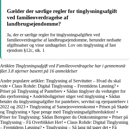
Gælder der særlige regler for tinglysningsafgift
ved familieoverdragelse af
landbrugsejendomme?
Ja, der er særlige regler for tinglysningsafgiften ved
familieoverdragelse af landbrugsejendomme, herunder nedsatte
afgiftssatser og visse undtagelser. Lov om tinglysning af fast
ejendom §12c, stk. 1
Artiklen Tinglysningsafgift ved Familieoverdragelse har i gennemsnit
fået
3.8
stjerner baseret på
16
anmeldelser
Andre populære artikler:
Tinglysning af Servitutter – Hvad du skal
vide
•
Claus Rohde: Digital Tinglysning – Fremtidens Løsning?
•
Priser på Tinglysning af Pantebrev
•
Sådan tinglyser du vedtægter for
din ejerforening
•
Andelsboligpriser stiger ved tinglysning
•
Sådan
betaler du tinglysningsafgifter for pantebrev, servitut og ejerpantebrev i
2022 og 2023
•
Tinglysning af Samejeoverenskomst
•
Prisen på Skøde
og Tinglysning
•
Spar penge med Tinglysningsafgiftsreduktion!
•
Priser for Tinglysning: Sådan Beregner du Omkostningerne
•
Priser på
Tinglysning – Få Overblikket Her!
•
Claus Rohde: Digital Tinglysning
– Fremtidens Løsning?
•
Tinglysning – Så lang tid tager det
•
Få