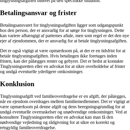
tinglysningsafgiften baseret på den specifikke situation.
Betalingsansvar og frister
Betalingsansvaret for tinglysningsafgiften ligger som udgangspunkt
hos den person, der er ansvarlig for at sørge for tinglysningen. Dette
kan variere afhængigt af parternes aftale, men som regel er det den nye
ejer af ejendommen, der er ansvarlig for at betale tinglysningsafgiften.
Det er også vigtigt at være opmærksom på, at der er en tidsfrist for at
betale tinglysningsafgiften. Hvis betalingen ikke foretages inden
fristen, kan der pålægges renter og gebyrer. Det er bedst at kontakte
Tinglysningsretten eller en advokat for at sikre overholdelse af frister
og undgå eventuelle yderligere omkostninger.
Konklusion
Tinglysningsafgift ved familieoverdragelse er en afgift, der pålægges,
når en ejendom overdrages mellem familiemedlemmer. Det er vigtigt at
være opmærksom på denne afgift og dens beregningsgrundlag for at
undgå eventuelle overraskelser og unødvendige omkostninger. Ved at
konsultere Tinglysningsretten eller en advokat kan man få den
nødvendige vejledning og rådgivning for at sikre en korrekt og
retsgyldig familieoverdragelse.