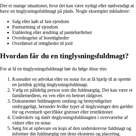
Der er mange situationer, hvor det kan være nyttigt eller nødvendigt at
have en tinglysningsfuldmagt på plads. Nogle eksempler inkluderer:
Salg eller køb af fast ejendom
Pantsætning af ejendom
Etablering eller ændring af pantehæftelser
Overdragelse af borettigheder
Overførsel af rettigheder til jord
Hvordan får du en tinglysningsfuldmagt?
For at få en tinglysningsfuldmagt bør du følge disse trin:
Konsulter en advokat eller en notar for at få hjælp til at oprette
en juridisk gyldig tinglysningsfuldmagt.
Vælg en pålidelig person som din fuldmægtig. Det kan være et
familiemedlem, en ven eller en betroet rådgiver.
Dokumenter fuldmagtens omfang og bemyndigelser
omhyggeligt, herunder hvilke typer af tinglysninger den gælder
for og eventuelt specifikke grænser eller restriktioner.
Underskriv og datér tinglysningsfuldmagten i overværelse af
vidner eller en notar.
Sørg for at opbevare en kopi af den underskrevne fuldmagt og
informer din fuldmægtig om dens eksistens og placering.